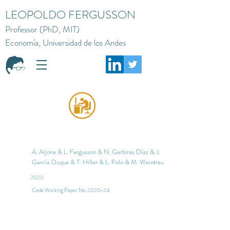
LEOPOLDO FERGUSSON
Professor (PhD, MIT)
Economía, Universidad de los Andes
A. Arjona & L. Fergusson & N. Garbiras Díaz & J.
García Duque & T. Hiller & L. Polo & M. Weintraub
2020
Cede Working Paper No. 2020-24