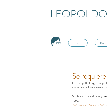
LEOPOLDO
Home
Rese
Se requiere
Para Leopoldo Fergusson, profe
misma Ley de Financiamiento q
Continúe viendo el video y ley
Tags:
Tributación
Reforma tribut