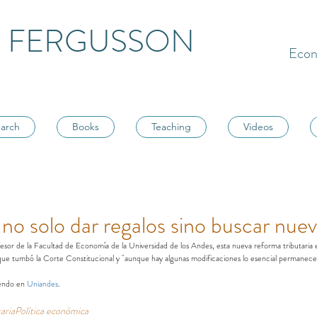
 FERGUSSON
Econ
arch
Books
Teaching
Videos
 no solo dar regalos sino buscar nue
sor de la Facultad de Economía de la Universidad de los Andes, esta nueva reforma tributaria es
ue tumbó la Corte Constitucional y "aunque hay algunas modificaciones lo esencial permanece
endo en 
Uniandes
.
aria
Política económica