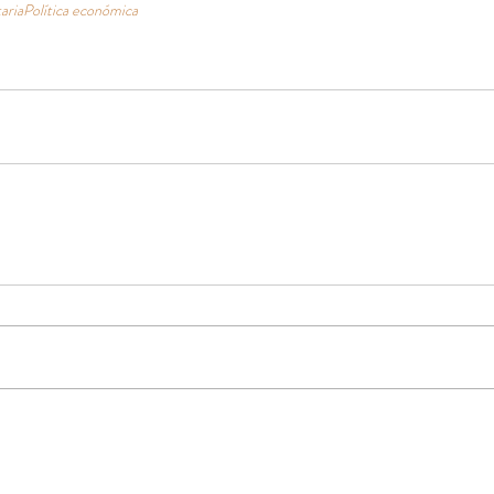
aria
Política económica