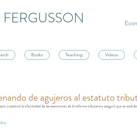
 FERGUSSON
Econ
arch
Books
Teaching
Videos
enando de agujeros al estatuto tribu
on cuestionó la efectividad de las exenciones de la reforma tributaria y aseguró que se está des
lica
.