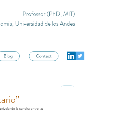
Professor (PhD, MIT)
omía, Universidad de los Andes
Blog
Contact
X
tario”
nivelando la cancha entre las 