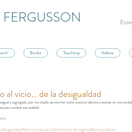
 FERGUSSON
Econ
arch
Books
Teaching
Videos
 al vicio… de la desigualdad
sigual y segregada, que nos impide aprovechar todos nuestros talentos y avanzar en una verda
ta para cambiar esa realidad.
Vacía
...
s
Desigualdad
Reforma tributaria
Distribución del ingreso
Bienes públicos