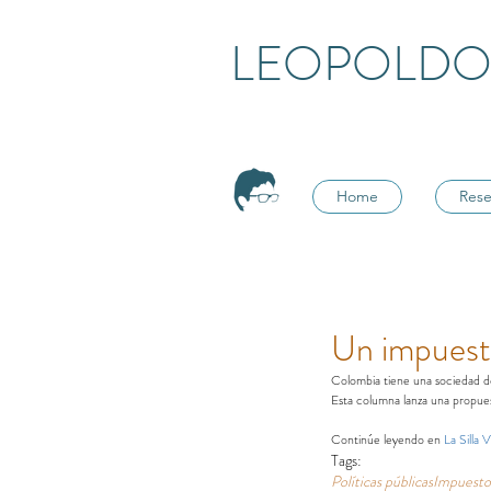
LEOPOLDO
Home
Rese
Un impuesto
Colombia tiene una sociedad de
Esta columna lanza una propues
Continúe leyendo en 
La Silla 
Tags:
Políticas públicas
Impuesto